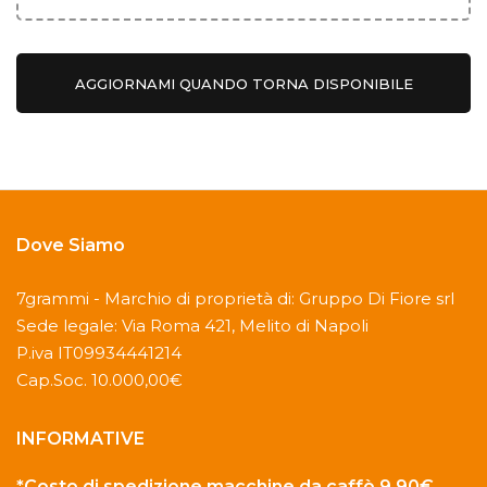
AGGIORNAMI QUANDO TORNA DISPONIBILE
Dove Siamo
7grammi - Marchio di proprietà di: Gruppo Di Fiore srl
Sede legale: Via Roma 421, Melito di Napoli
P.iva IT09934441214
Cap.Soc. 10.000,00€
INFORMATIVE
*Costo di spedizione macchine da caffè 9,90€