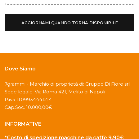
AGGIORNAMI QUANDO TORNA DISPONIBILE
Dove Siamo
7grammi - Marchio di proprietà di: Gruppo Di Fiore srl
Sede legale: Via Roma 421, Melito di Napoli
P.iva IT09934441214
Cap.Soc. 10.000,00€
INFORMATIVE
*Costo di spedizione macchine da caffè 9,90€