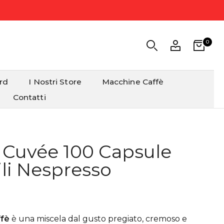
0
ard
I Nostri Store
Macchine Caffè
Contatti
n Cuvée 100 Capsule
li Nespresso
ffè
è una miscela dal gusto pregiato, cremoso e