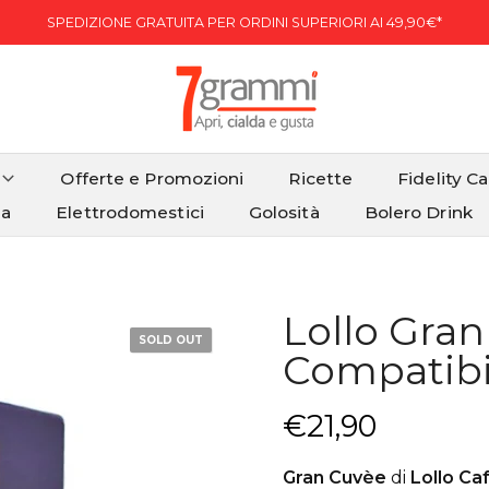
SPEDIZIONE GRATUITA PER ORDINI SUPERIORI AI 49,90€*
Offerte e Promozioni
Ricette
Fidelity C
ia
Elettrodomestici
Golosità
Bolero Drink
Lollo Gra
SOLD OUT
Compatibi
€21,90
Gran Cuvèe
di
Lollo Ca