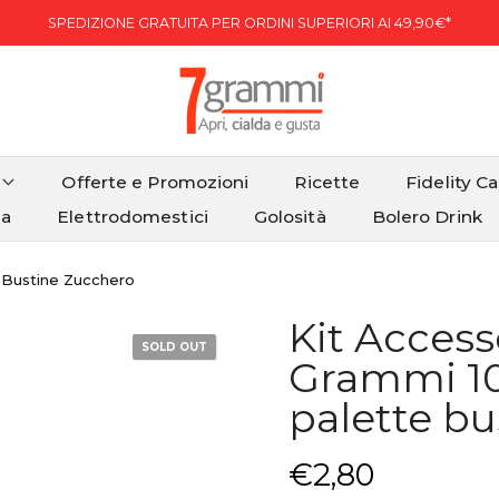
SPEDIZIONE GRATUITA PER ORDINI SUPERIORI AI 49,90€*
Offerte e Promozioni
Ricette
Fidelity C
ia
Elettrodomestici
Golosità
Bolero Drink
e Bustine Zucchero
Kit Access
SOLD OUT
Grammi 100
palette b
€2,80