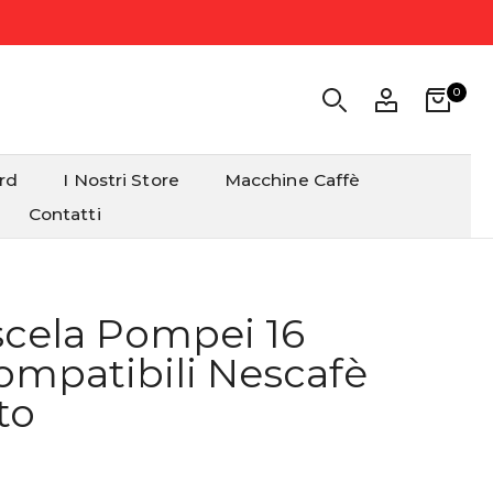
0
ard
I Nostri Store
Macchine Caffè
Contatti
cela Pompei 16
ompatibili Nescafè
to