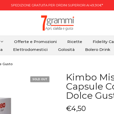
SPEDIZIONE GRATUITA PER ORDINI SUPERIORI AI 49,90€*
Offerte e Promozioni
Ricette
Fidelity C
ia
Elettrodomestici
Golosità
Bolero Drink
e Gusto
Kimbo Mis
SOLD OUT
Capsule C
Dolce Gus
€4,50