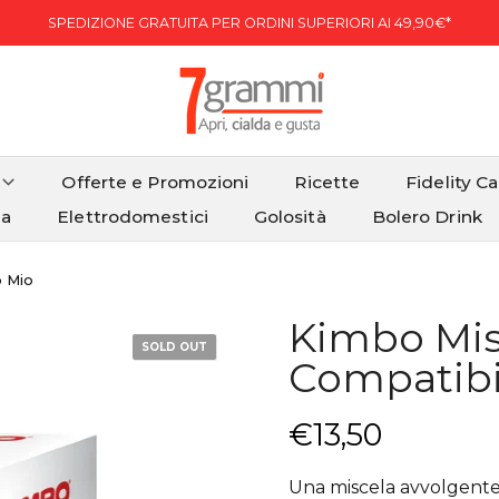
SPEDIZIONE GRATUITA PER ORDINI SUPERIORI AI 49,90€*
Offerte e Promozioni
Ricette
Fidelity C
ia
Elettrodomestici
Golosità
Bolero Drink
o Mio
Kimbo Mis
SOLD OUT
Compatibi
€13,50
Una miscela avvolgente