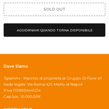
SOLD OUT
AGGIORNAMI QUANDO TORNA DISPONIBILE
Dove Siamo
7grammi - Marchio di proprietà di: Gruppo Di Fiore srl
Sede legale: Via Roma 421, Melito di Napoli
P.iva IT09934441214
Cap.Soc. 10.000,00€