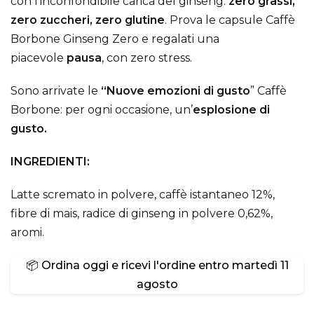
con l’inconfondibile carica del ginseng:
zero grassi,
zero zuccheri, zero glutine
. Prova le capsule Caffè
Borbone Ginseng Zero e regalati una
piacevole
pausa
, con zero stress.
Sono arrivate le
“Nuove emozioni di gusto
” Caffè
Borbone: per ogni occasione, un’
esplosione di
gusto.
INGREDIENTI:
Latte scremato in polvere, caffè istantaneo 12%,
fibre di mais, radice di ginseng in polvere 0,62%,
aromi.
📦 Ordina oggi e ricevi l'ordine entro
martedì 11
agosto