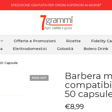
SPEDIZIONE GRATUITA PER ORDINI SUPERIORI AI 49,90€*
Offerte e Promozioni
Ricette
Fidelity C
ia
Elettrodomestici
Golosità
Bolero Drink
50 Capsule
Barbera m
SOLD OUT
compatibi
50 capsul
€8,99