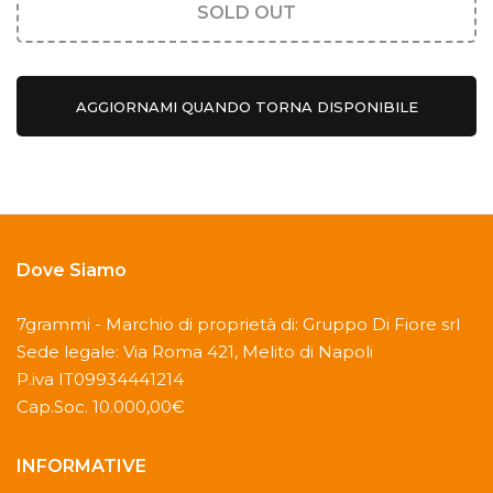
SOLD OUT
AGGIORNAMI QUANDO TORNA DISPONIBILE
Dove Siamo
7grammi - Marchio di proprietà di: Gruppo Di Fiore srl
Sede legale: Via Roma 421, Melito di Napoli
P.iva IT09934441214
Cap.Soc. 10.000,00€
INFORMATIVE