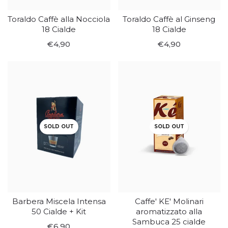
Toraldo Caffè alla Nocciola
Toraldo Caffè al Ginseng
18 Cialde
18 Cialde
€4,90
€4,90
SOLD OUT
SOLD OUT
Barbera Miscela Intensa
Caffe' KE' Molinari
50 Cialde + Kit
aromatizzato alla
Sambuca 25 cialde
€6,90