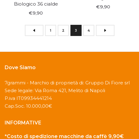
Biologico 36 cialde
€9,90
€9,90
1
2
3
4
Dove Siamo
7grammi - Marchio di proprietà di: Gruppo Di Fiore srl
Sede legale: Via Roma 421, Melito di Napoli
P.iva IT09934441214
Cap.Soc. 10.000,00€
INFORMATIVE
*Costo di spedizione macchine da caffè 9,90€