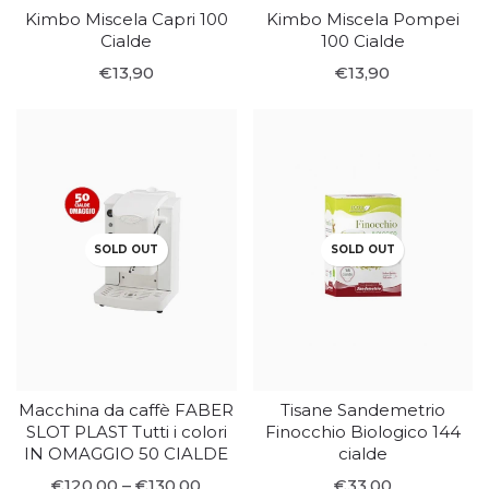
Kimbo Miscela Capri 100
Kimbo Miscela Pompei
Cialde
100 Cialde
€13,90
€13,90
SOLD OUT
SOLD OUT
Macchina da caffè FABER
Tisane Sandemetrio
SLOT PLAST Tutti i colori
Finocchio Biologico 144
IN OMAGGIO 50 CIALDE
cialde
€120,00 – €130,00
€33,00